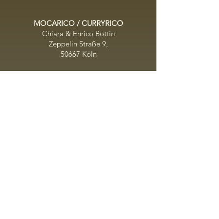
MOCARICO / CURRYRICO
Chiara & Enrico Bottin
​Zeppelin Straße 9,
50667 Köln
INTERESSE?
Ob für Events, Hochzeiten, Geburtstage,
Firmenfeiern, Weihnachtsfeiern, Messe,
Film oder einfach auf einen Espresso -
schreibt uns einfach eine Nachricht!
Unser Angebot
Caffè , Sektempfang, italienische
Süßspeisen,
Italian Streetfood, Finger
Food Platten,
Waffeln, Candybar, heiße