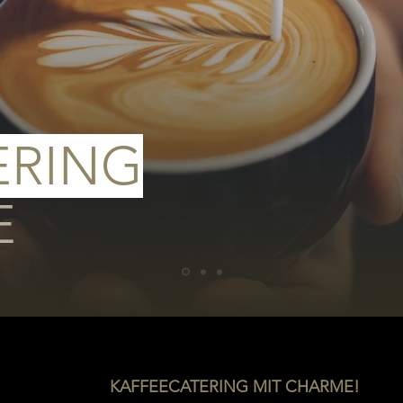
ERING
E
KAFFEECATERING MIT CHARME!​